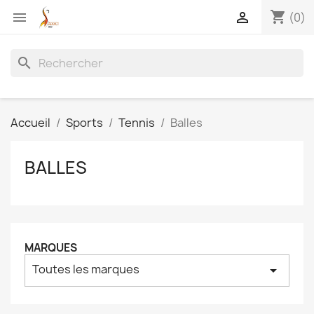
shopping_cart


(0)
search
Accueil
Sports
Tennis
Balles
BALLES
MARQUES
Toutes les marques
arrow_drop_down