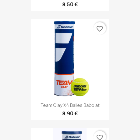
8,50 €
favorite_border
Team Clay X4 Balles Babolat
8,90 €
favorite_border