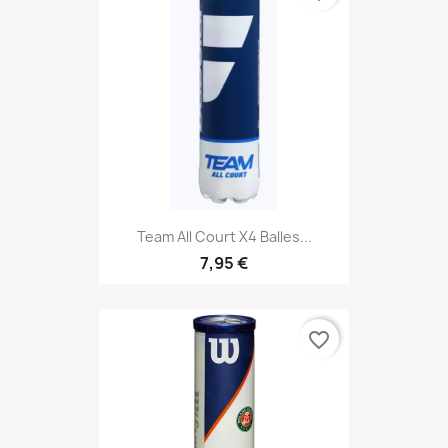
Team All Court X4 Balles...
7,95 €
favorite_border