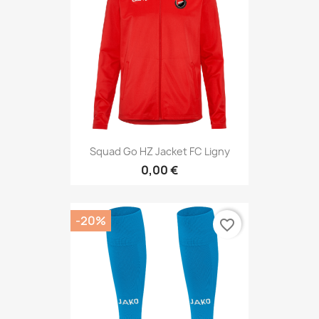
Squad Go HZ Jacket FC Ligny
0,00 €
-20%
favorite_border