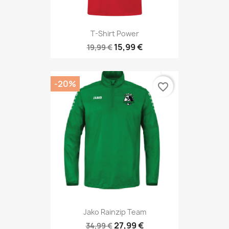
T-Shirt Power
15,99 €
19,99 €
-20%
favorite_border
Jako Rainzip Team
27,99 €
34,99 €