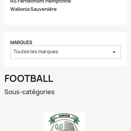
RS Fernelmont Hemptinne
Wallonia Sauvenière
MARQUES
Toutes les marques
arrow_drop_down
FOOTBALL
Sous-catégories