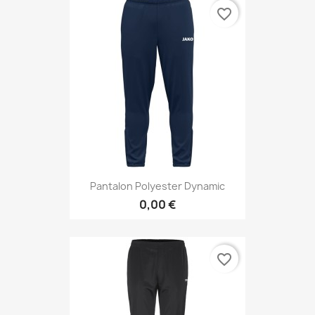
favorite_border
Pantalon Polyester Dynamic
0,00 €
favorite_border