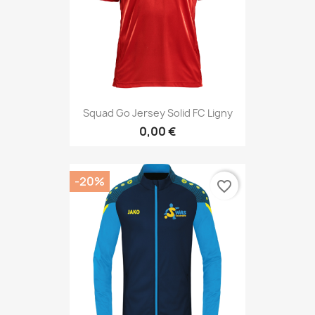
Squad Go Jersey Solid FC Ligny
0,00 €
-20%
favorite_border