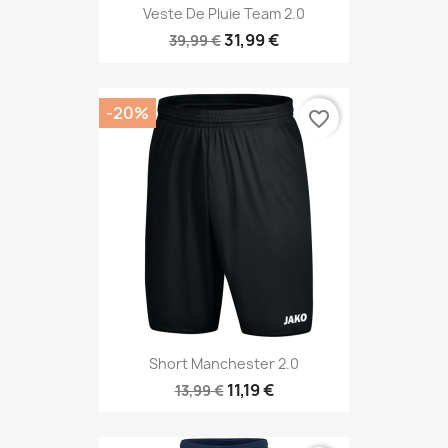
Veste De Pluie Team 2.0
31,99 €
39,99 €
-20%
favorite_border
Short Manchester 2.0
11,19 €
13,99 €