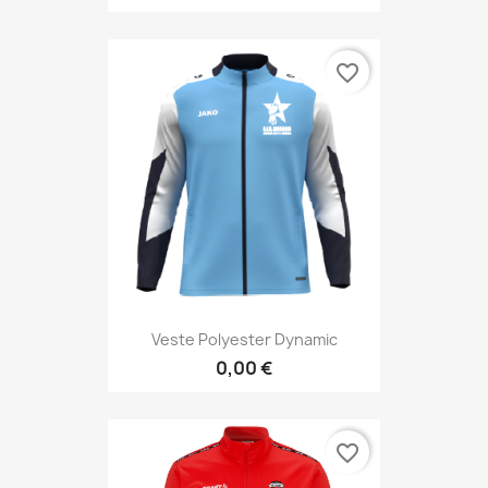
favorite_border
Veste Polyester Dynamic
0,00 €
favorite_border