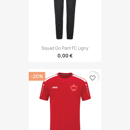
Squad Go Pant FC Ligny
0,00 €
-20%
favorite_border