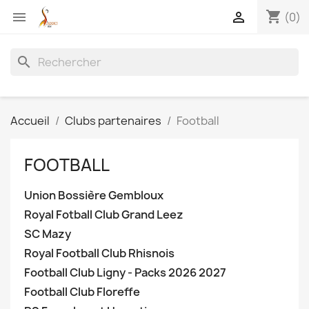
shopping_cart


(0)
search
Accueil
Clubs partenaires
Football
FOOTBALL
Union Bossière Gembloux
Royal Fotball Club Grand Leez
SC Mazy
Royal Football Club Rhisnois
Football Club Ligny - Packs 2026 2027
Football Club Floreffe