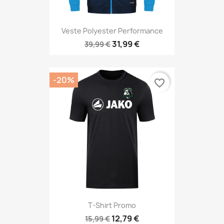
Veste Polyester Performance
31,99 €
39,99 €
-20%
favorite_border
T-Shirt Promo
12,79 €
15,99 €