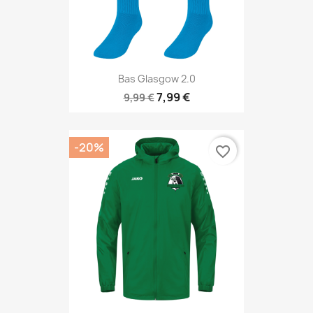
Bas Glasgow 2.0
7,99 €
9,99 €
-20%
favorite_border