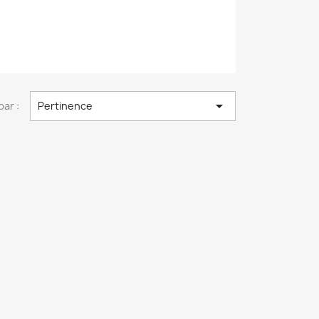

par :
Pertinence