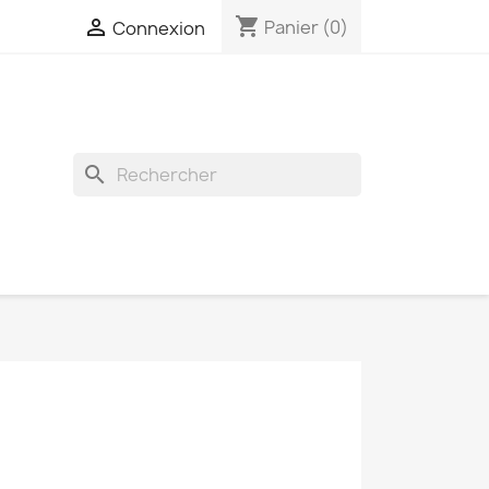
shopping_cart

Panier
(0)
Connexion
search