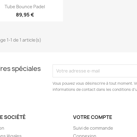
Aperçu rapide

Tube Bounce Padel
89,95 €
ge 1-1 de 1 article(s)
res spéciales
Vous pouvez vous désinscrire à tout moment. V
informations de contact dans les conditions d'ut
E SOCIÉTÉ
VOTRE COMPTE
son
Suivi de commande
ns légales
Connexion