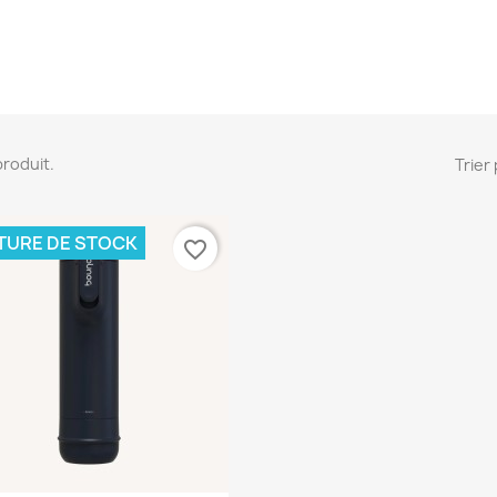
 produit.
Trier 
TURE DE STOCK
favorite_border