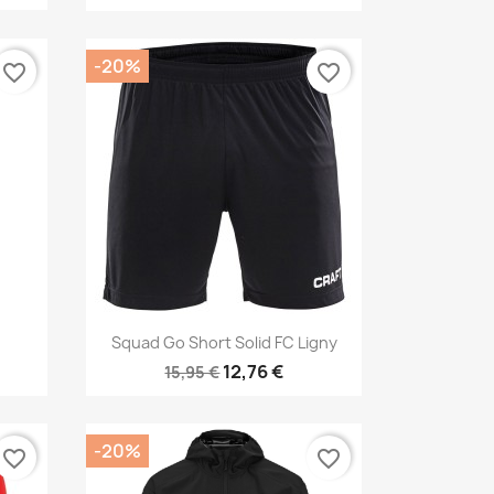
-20%
favorite_border
favorite_border
Aperçu rapide

Squad Go Short Solid FC Ligny
12,76 €
15,95 €
-20%
favorite_border
favorite_border