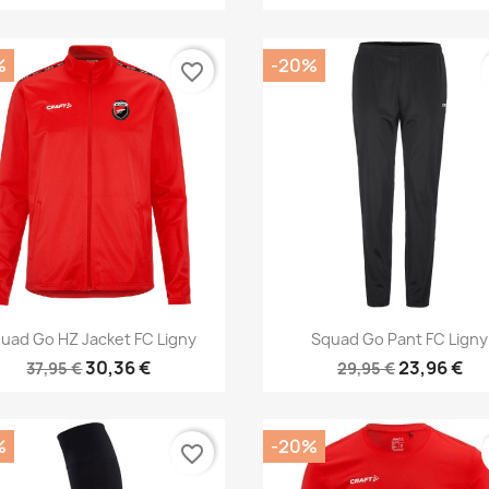
%
-20%
favorite_border
Aperçu rapide
Aperçu rapide


uad Go HZ Jacket FC Ligny
Squad Go Pant FC Ligny
30,36 €
23,96 €
37,95 €
29,95 €
%
-20%
favorite_border