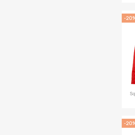
-20
Sq
-20