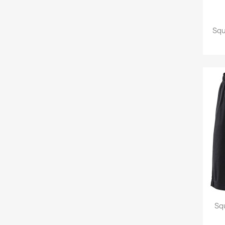
Squ
Sq