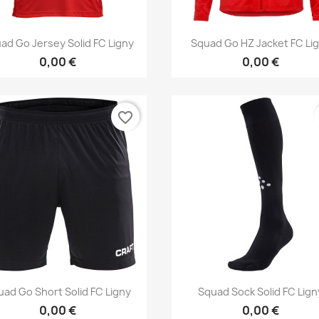
Aperçu rapide
Aperçu rapide


ad Go Jersey Solid FC Ligny
Squad Go HZ Jacket FC Li
0,00 €
0,00 €
favorite_border
Aperçu rapide
Aperçu rapide


uad Go Short Solid FC Ligny
Squad Sock Solid FC Lign
0,00 €
0,00 €