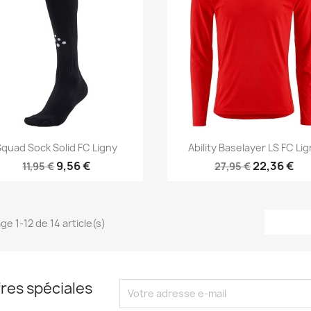
Aperçu rapide
Aperçu rapide


Squad Sock Solid FC Ligny
Ability Baselayer LS FC Li
9,56 €
22,36 €
11,95 €
27,95 €
ge 1-12 de 14 article(s)
res spéciales