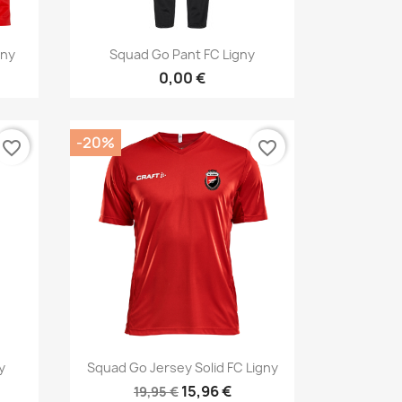
Aperçu rapide

gny
Squad Go Pant FC Ligny
0,00 €
-20%
favorite_border
favorite_border
Aperçu rapide

y
Squad Go Jersey Solid FC Ligny
15,96 €
19,95 €