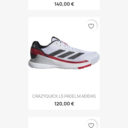
140,00 €
favorite_border
CRAZYQUICK LS PADEL M ADIDAS
120,00 €
favorite_border