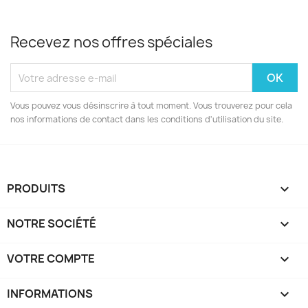
Recevez nos offres spéciales
Vous pouvez vous désinscrire à tout moment. Vous trouverez pour cela
nos informations de contact dans les conditions d'utilisation du site.
PRODUITS

NOTRE SOCIÉTÉ

VOTRE COMPTE

INFORMATIONS
keyboard_arrow_down