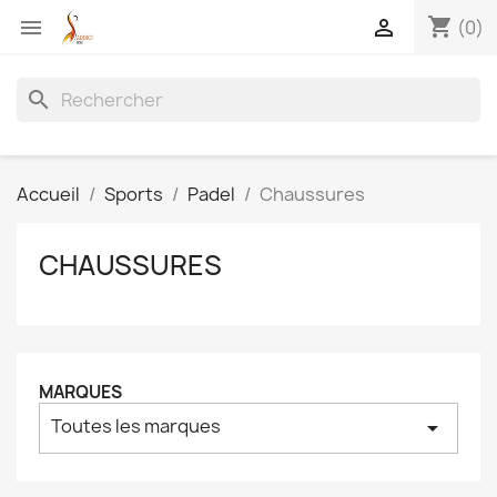
shopping_cart


(0)
search
Accueil
Sports
Padel
Chaussures
CHAUSSURES
MARQUES
Toutes les marques
arrow_drop_down