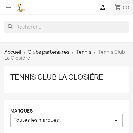
shopping_cart


(0)
search
Accueil
Clubs partenaires
Tennis
Tennis Club
La Closière
TENNIS CLUB LA CLOSIÈRE
MARQUES
Toutes les marques
arrow_drop_down