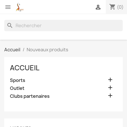
shopping_cart


(0)
search
Accueil
Nouveaux produits
ACCUEIL

Sports

Outlet

Clubs partenaires