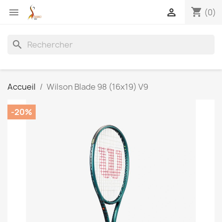
shopping_cart


(0)
search
Accueil
Wilson Blade 98 (16x19) V9
-20%