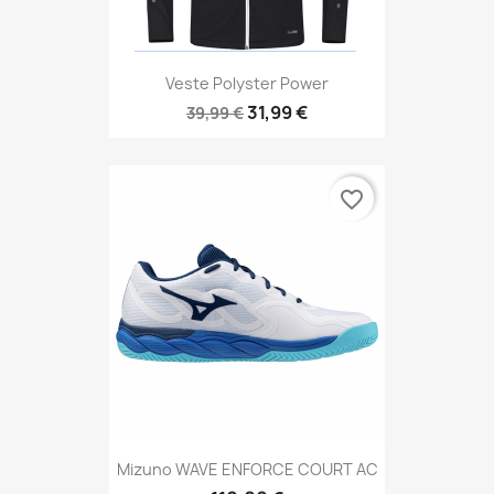
Veste Polyster Power
31,99 €
39,99 €
favorite_border
Mizuno WAVE ENFORCE COURT AC