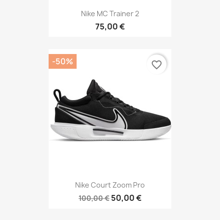
Nike MC Trainer 2
75,00 €
-50%
favorite_border
Nike Court Zoom Pro
50,00 €
100,00 €