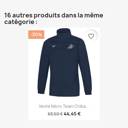
16 autres produits dans la même
catégorie :
-30%
favorite_border
Veste Micro Team Chiba...
44,45 €
63,50 €