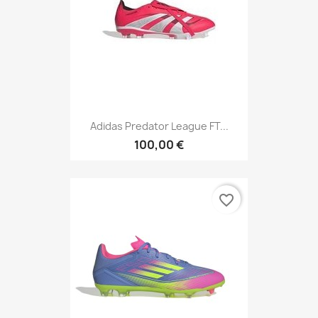
Adidas Predator League FT...
100,00 €
favorite_border