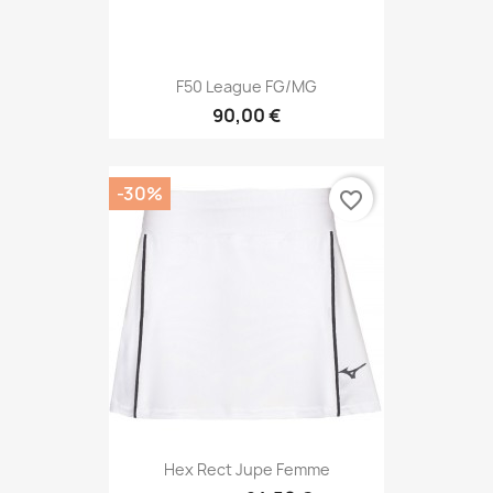
F50 League FG/MG
90,00 €
-30%
favorite_border
Hex Rect Jupe Femme