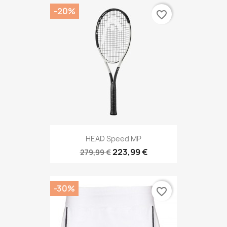
-20%
favorite_border
HEAD Speed MP
223,99 €
279,99 €
-30%
favorite_border