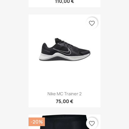
110,00 €
favorite_border
Nike MC Trainer 2
75,00 €
-20%
favorite_border