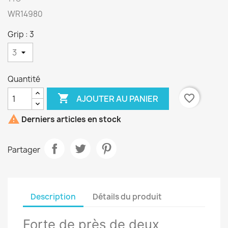
WR14980
Grip : 3
Quantité

favorite_border
AJOUTER AU PANIER

Derniers articles en stock
Partager
Description
Détails du produit
Forte de près de deux