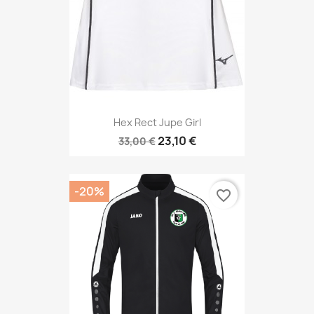
Hex Rect Jupe Girl
23,10 €
33,00 €
-20%
favorite_border