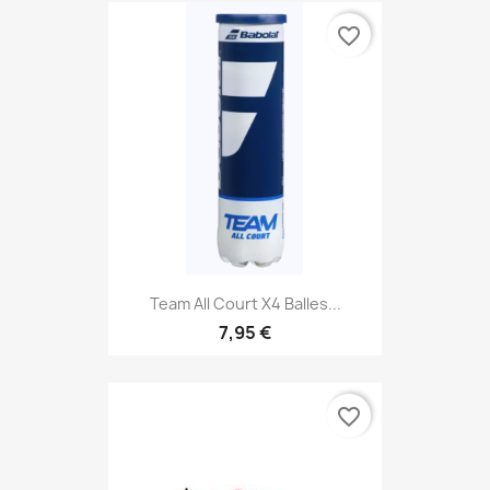
favorite_border
Team All Court X4 Balles...
7,95 €
favorite_border