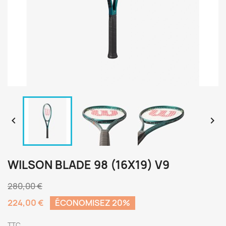


WILSON BLADE 98 (16X19) V9
280,00 €
224,00 €
ÉCONOMISEZ 20%
TTC