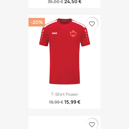
24,50 €
35,00 €
-20%
favorite_border
T-Shirt Power
15,99 €
19,99 €
favorite_border