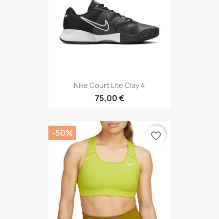
Nike Court Lite Clay 4
75,00 €
-50%
favorite_border