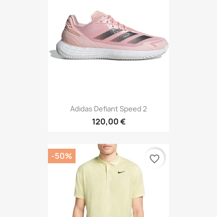
Adidas Defiant Speed 2
120,00 €
-50%
favorite_border