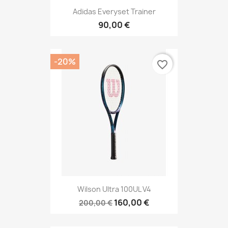
Adidas Everyset Trainer
90,00 €
-20%
favorite_border
Wilson Ultra 100UL V4
160,00 €
200,00 €