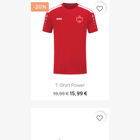
-20%
favorite_border
T-Shirt Power
15,99 €
19,99 €
favorite_border