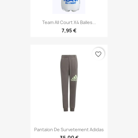
Team All Court X4 Balles...
7,95 €
favorite_border
Pantalon De Survetement Adidas
35,00 €