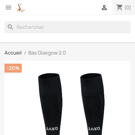
shopping_cart


(0)
search
Accueil
Bas Glasgow 2.0
-20%