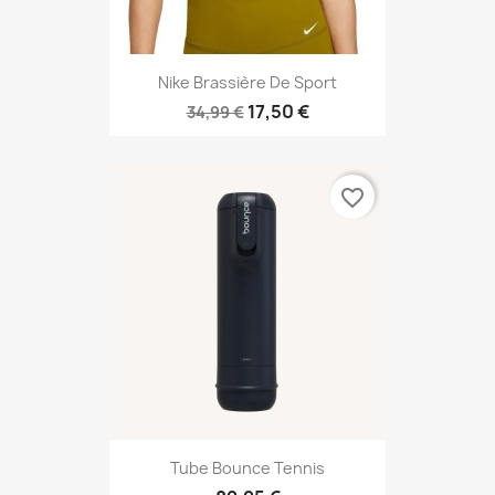
Nike Brassière De Sport
17,50 €
34,99 €
favorite_border
Tube Bounce Tennis