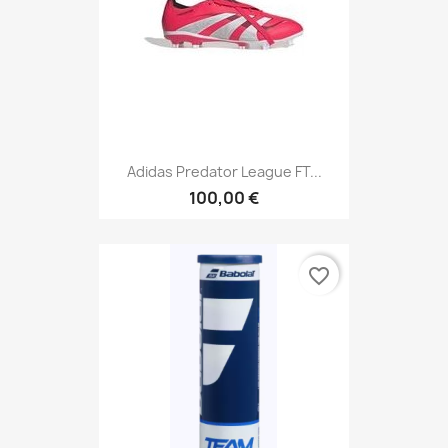
Adidas Predator League FT...
100,00 €
favorite_border