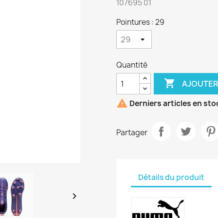
107695 01
Pointures : 29
Quantité

AJOUTER

Derniers articles en sto
Partager
Détails du produit
