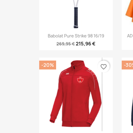
Aperçu rapide

Babolat Pure Strike 98 16/19
AD
215,96 €
269,95 €
-20%
-30
favorite_border