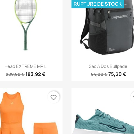
RUPTURE DE STOCK
Aperçu rapide
Aperçu rapide


Head EXTREME MP L
Sac À Dos Bullpadel
183,92 €
75,20 €
229,90 €
94,00 €
favorite_border
fa