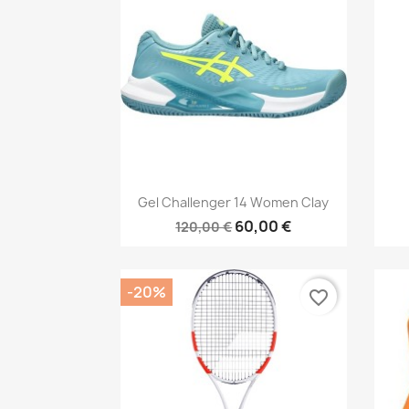
Aperçu rapide

Gel Challenger 14 Women Clay
60,00 €
120,00 €
-20%
favorite_border