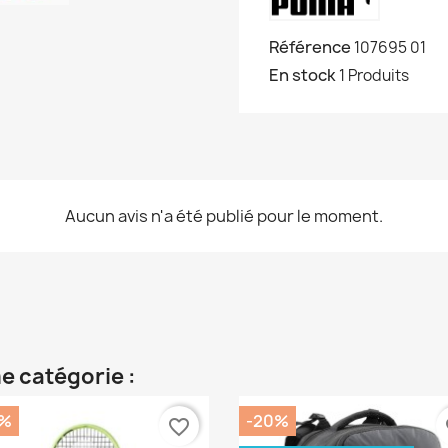
Référence
107695 01
En stock
1 Produits
Aucun avis n'a été publié pour le moment.
e catégorie :
0%
-20%
favorite_border
fa