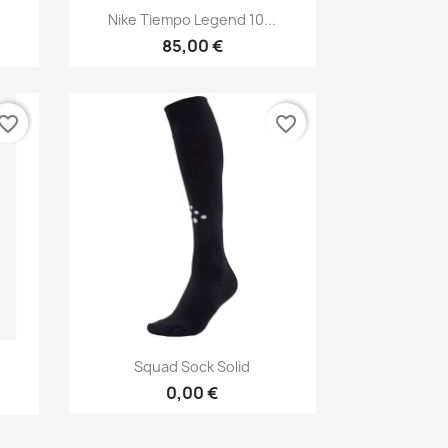
Aperçu rapide

Nike Tiempo Legend 10...
85,00 €
vorite_border
favorite_border
Aperçu rapide

Squad Sock Solid
0,00 €