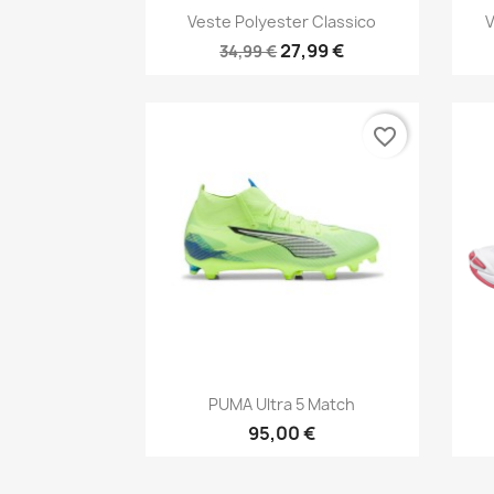
Aperçu rapide

Veste Polyester Classico
V
27,99 €
34,99 €
favorite_border
Aperçu rapide

PUMA Ultra 5 Match
95,00 €