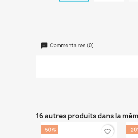
Commentaires (0)
16 autres produits dans la mêm
-50%
-2
favorite_border