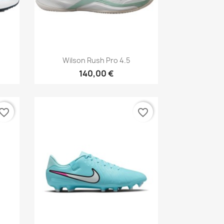
Aperçu rapide

Wilson Rush Pro 4.5
140,00 €
vorite_border
favorite_border