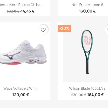
Aperçu rapide
Aperçu rapide


este Micro Equipe Chiba...
Nike Free Metcon 6
44,45 €
130,00 €
63,50 €
-20%
favorite_border
fa
Aperçu rapide
Aperçu rapide


Wave Voltage 2 Wmn
Wilson Blade 100UL V9
120,00 €
184,00 €
230,00 €