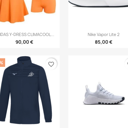
Aperçu rapide
Aperçu rapide


IDAS Y-DRESS CLIMACOOL...
Nike Vapor Lite 2
90,00 €
85,00 €
%
favorite_border
fa