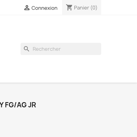
shopping_cart

Panier
(0)
Connexion
search
Y FG/AG JR