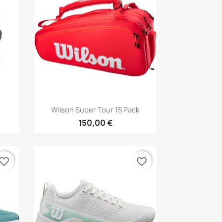
Aperçu rapide

Wilson Super Tour 15 Pack
150,00 €
vorite_border
favorite_border