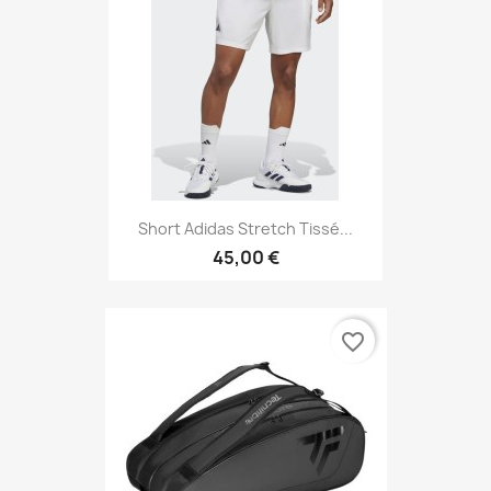
Short Adidas Stretch Tissé...
45,00 €
favorite_border