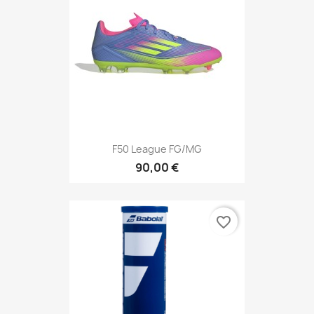
F50 League FG/MG
90,00 €
favorite_border