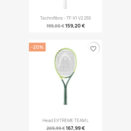
Technifibre - TF-X1 V2 255
159,20 €
199,00 €
-20%
favorite_border
Head EXTREME TEAM L
167,99 €
209,99 €