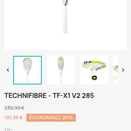


TECHNIFIBRE - TF-X1 V2 285
239,99 €
191,99 €
ÉCONOMISEZ 20%
TTC