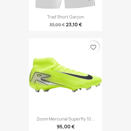
Trad Short Garçon
23,10 €
33,00 €
favorite_border
Zoom Mercurial Superfly 10...
95,00 €