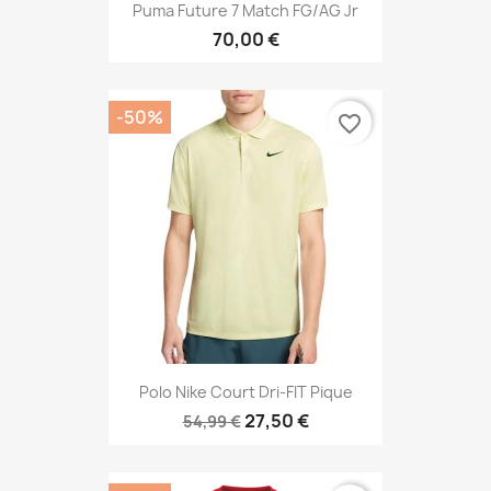
Puma Future 7 Match FG/AG Jr
70,00 €
-50%
favorite_border
Polo Nike Court Dri-FIT Pique
27,50 €
54,99 €