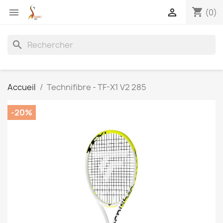
shopping_cart


(0)
search
Accueil
Technifibre - TF-X1 V2 285
-20%