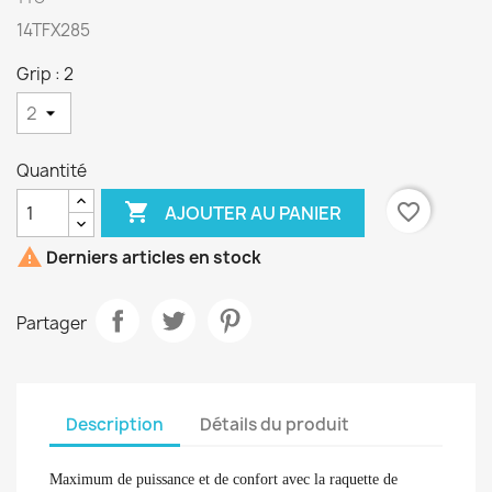
14TFX285
Grip : 2
Quantité

favorite_border
AJOUTER AU PANIER

Derniers articles en stock
Partager
Description
Détails du produit
Maximum de puissance et de confort avec la raquette de