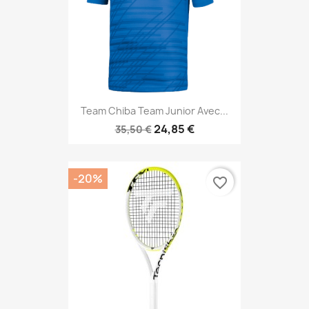
Team Chiba Team Junior Avec...
24,85 €
35,50 €
-20%
favorite_border