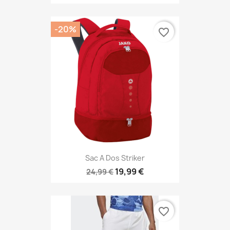
-20%
favorite_border
Sac A Dos Striker
19,99 €
24,99 €
favorite_border