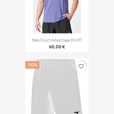
Nike Court Advantage Dri-FIT
60,00 €
-30%
favorite_border