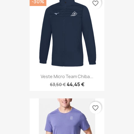
-30%
favorite_border
Veste Micro Team Chiba...
44,45 €
63,50 €
favorite_border