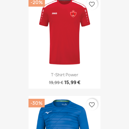
-20%
favorite_border
T-Shirt Power
15,99 €
19,99 €
-30%
favorite_border