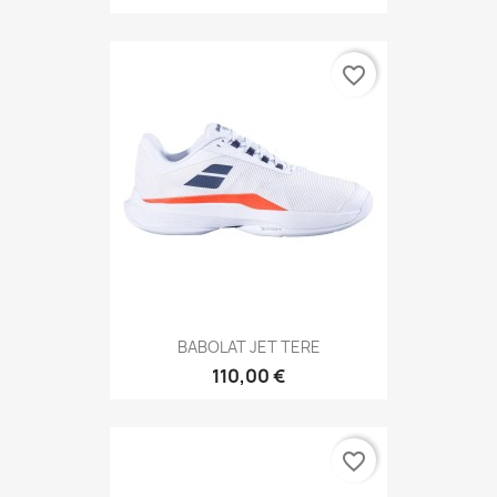
favorite_border
BABOLAT JET TERE
110,00 €
favorite_border