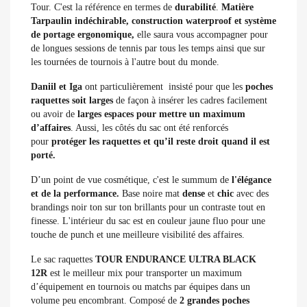
Tour. C'est la référence en termes de
durabilité
.
Matière
Tarpaulin indéchirable, construction waterproof et système
de portage ergonomique,
elle saura vous accompagner pour
de longues sessions de tennis par tous les temps ainsi que sur
les tournées de tournois à l'autre bout du monde.
Daniil et Iga
ont particulièrement insisté pour que les
poches
raquettes soit larges
de façon à insérer les cadres facilement
ou avoir de
larges espaces pour mettre un maximum
d’affaires
. Aussi, les côtés du sac ont été renforcés
pour
protéger les raquettes et qu’il reste droit quand il est
porté.
D’un point de vue cosmétique, c'est le summum de
l'élégance
et de la performance.
Base noire mat
dense
et
chic
avec des
brandings noir ton sur ton brillants pour un contraste tout en
finesse. L'intérieur du sac est en couleur jaune fluo pour une
touche de punch et une meilleure visibilité des affaires.
Le sac raquettes
TOUR ENDURANCE ULTRA BLACK
12R
est le meilleur mix pour transporter un maximum
d’équipement en tournois ou matchs par équipes dans un
volume peu encombrant. Composé de
2 grandes poches