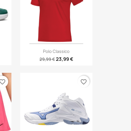
Aperçu rapide

Polo Classico
23,99 €
29,99 €
vorite_border
favorite_border