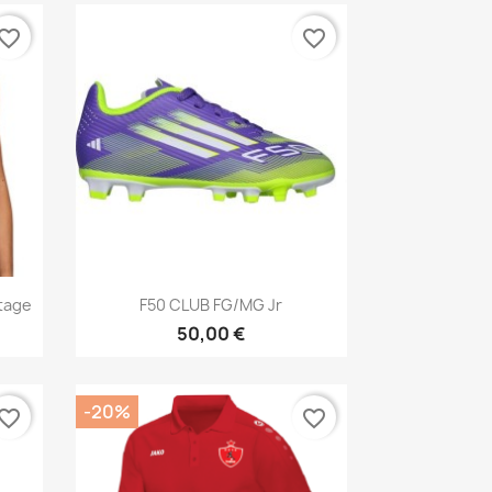
vorite_border
favorite_border
Aperçu rapide

tage
F50 CLUB FG/MG Jr
50,00 €
-20%
vorite_border
favorite_border