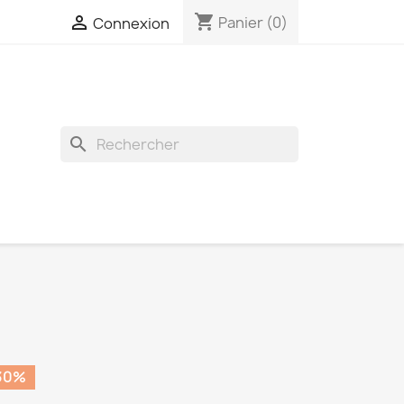
shopping_cart

Panier
(0)
Connexion
search
30%