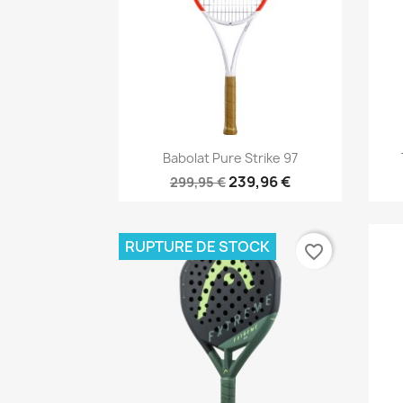
Aperçu rapide

Babolat Pure Strike 97
239,96 €
299,95 €
RUPTURE DE STOCK
favorite_border