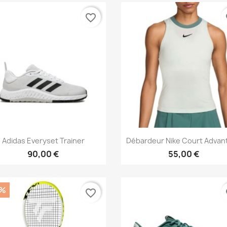
favorite_border
fa
Aperçu rapide
Aperçu rapide


Adidas Everyset Trainer
Débardeur Nike Court Advan
90,00 €
55,00 €
0%
favorite_border
fa