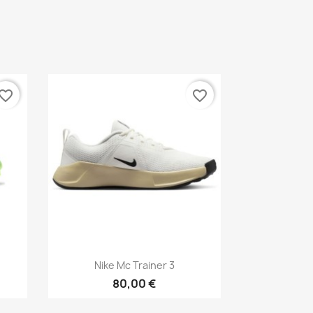
vorite_border
favorite_border
Aperçu rapide

Nike Mc Trainer 3
80,00 €