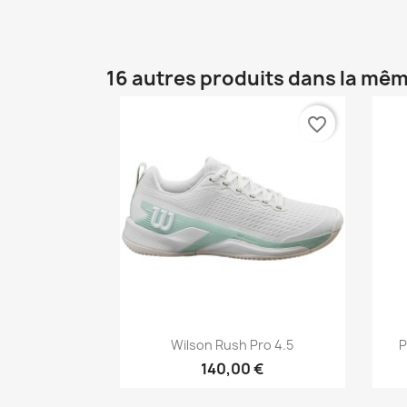
16 autres produits dans la mêm
favorite_border
Aperçu rapide

Wilson Rush Pro 4.5
P
140,00 €