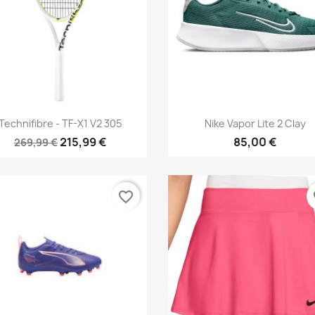
Aperçu rapide
Aperçu rapide


Technifibre - TF-X1 V2 305
Nike Vapor Lite 2 Clay
215,99 €
85,00 €
269,99 €
favorite_border
fa