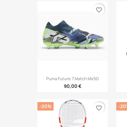
favorite_border
Aperçu rapide

Puma Future 7 Match MxSG
90,00 €
-20%
-2
favorite_border