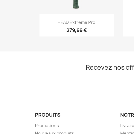
Aperçu rapide

HEAD Extreme Pro
279,99 €
Recevez nos off
PRODUITS
NOTR
Promotions
Livrai
Nouveaux produits
Mentio