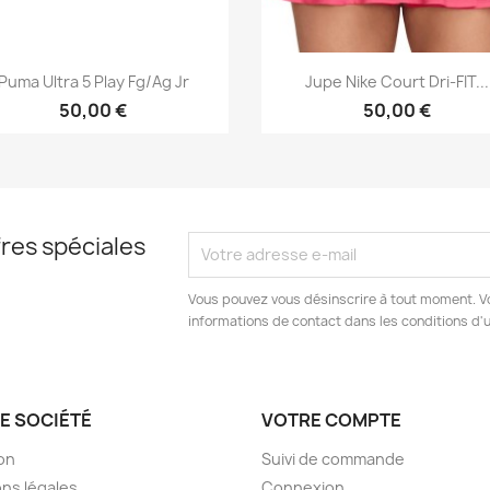
Aperçu rapide
Aperçu rapide


Puma Ultra 5 Play Fg/Ag Jr
Jupe Nike Court Dri-FIT...
50,00 €
50,00 €
res spéciales
Vous pouvez vous désinscrire à tout moment. V
informations de contact dans les conditions d'ut
E SOCIÉTÉ
VOTRE COMPTE
son
Suivi de commande
ns légales
Connexion