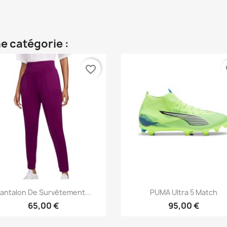
e catégorie :
favorite_border
fa
Aperçu rapide
Aperçu rapide


antalon De Survêtement...
PUMA Ultra 5 Match
65,00 €
95,00 €