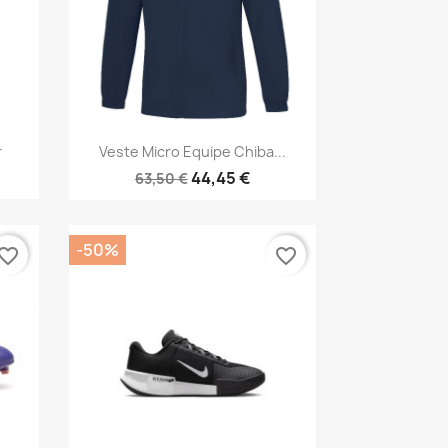
Aperçu rapide

r
Veste Micro Equipe Chiba...
44,45 €
63,50 €
-50%
vorite_border
favorite_border