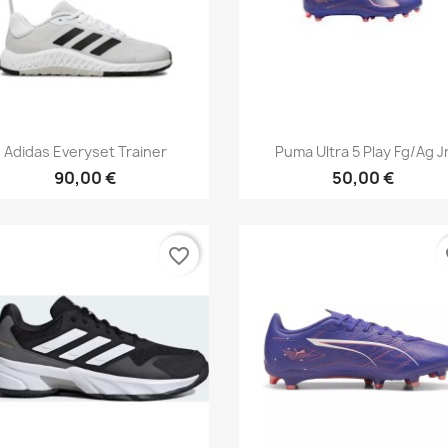
Aperçu rapide
Aperçu rapide


Adidas Everyset Trainer
Puma Ultra 5 Play Fg/Ag J
90,00 €
50,00 €
favorite_border
fa