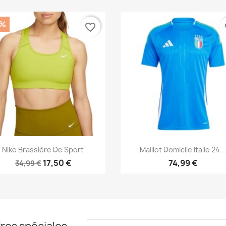
0%
favorite_border
fa
Aperçu rapide
Aperçu rapide


Nike Brassière De Sport
Maillot Domicile Italie 24..
17,50 €
74,99 €
34,99 €