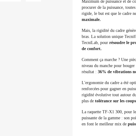
Maximum de puissance et de con
procurer de la puissance, toute
rigide, le but est que le cadre 
maximale.
Mais, la rigidité du cadre génèr
bras. La solution unique Tecnif
TecniLab, pour
résoudre le p
de confort.
Comment ça marche ? Une pièce 
niveau du manche pour bouger e
résultat :
36% de vibrations no
L'ergonomie du cadre a été opti
renforcées pour gagner en puissa
rigidité évolutive tout autour d
plus de
tolérance sur les coups
La raquette TF-X1 300, pour les
puissante de la gamme : son po
en font le meilleur mix de
puiss