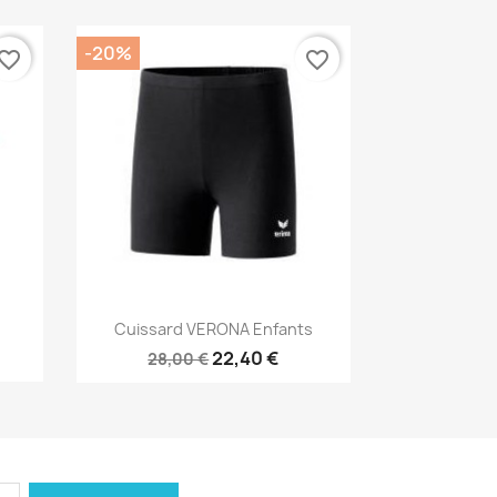
-20%
vorite_border
favorite_border
Aperçu rapide

.
Cuissard VERONA Enfants
22,40 €
28,00 €