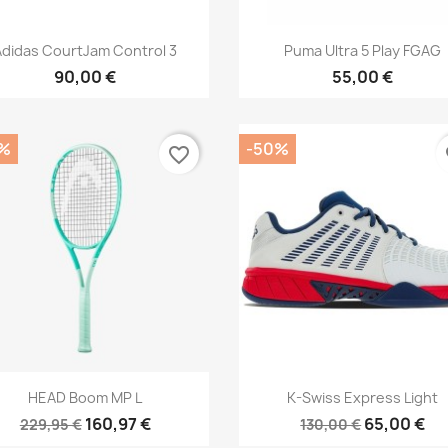
Aperçu rapide
Aperçu rapide


Adidas CourtJam Control 3
Puma Ultra 5 Play FGAG
90,00 €
55,00 €
%
-50%
favorite_border
fa
Aperçu rapide
Aperçu rapide


HEAD Boom MP L
K-Swiss Express Light
160,97 €
65,00 €
229,95 €
130,00 €