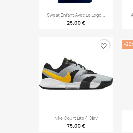
Aperçu rapide

Sweat Enfant Avec Le Logo...
25,00 €
-30
favorite_border
Aperçu rapide

Nike Court Lite 4 Clay
75,00 €