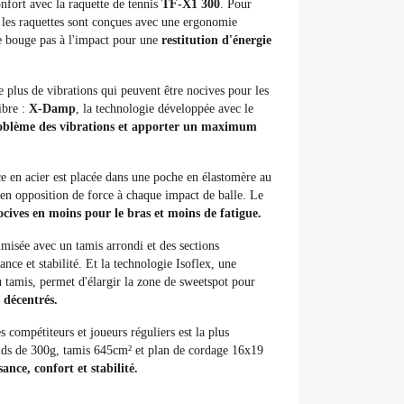
fort avec la raquette de tennis
TF-X1 300
. Pour
s les raquettes sont conçues avec une ergonomie
ne bouge pas à l'impact pour une
restitution d'énergie
e plus de vibrations qui peuvent être nocives pour les
ibre :
X-Damp
, la technologie développée avec le
roblème des vibrations et apporter un maximum
en acier est placée dans une poche en élastomère au
n opposition de force à chaque impact de balle. Le
cives en moins pour le bras et moins de fatigue.
misée avec un tamis arrondi et des sections
nce et stabilité. Et la technologie Isoflex, une
u tamis, permet d'élargir la zone de sweetspot pour
 décentrés.
 compétiteurs et joueurs réguliers est la plus
ids de 300g, tamis 645cm² et plan de cordage 16x19
ance, confort et stabilité.