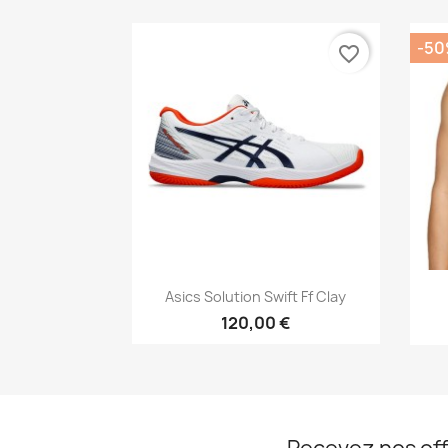
-5
favorite_border
Aperçu rapide

Asics Solution Swift Ff Clay
120,00 €