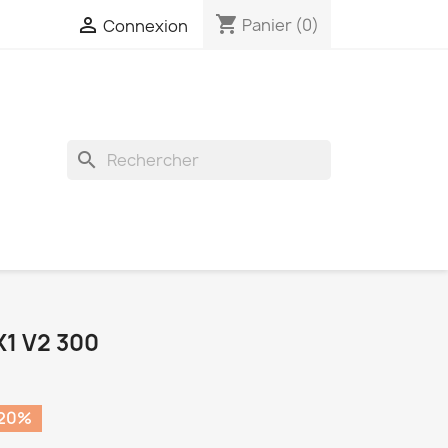
shopping_cart

Panier
(0)
Connexion
search
X1 V2 300
 20%